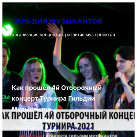
Перейти
к
ГИЛЬДИЯ МУЗЫКАНТОВ
содержимому
организация концертов, развитие муз проектов
Как прошел 4й Отборочный
концерт Турнира Гильдии
Музыкантов
29.03.2021
/
p_danilin
/
Репортажи