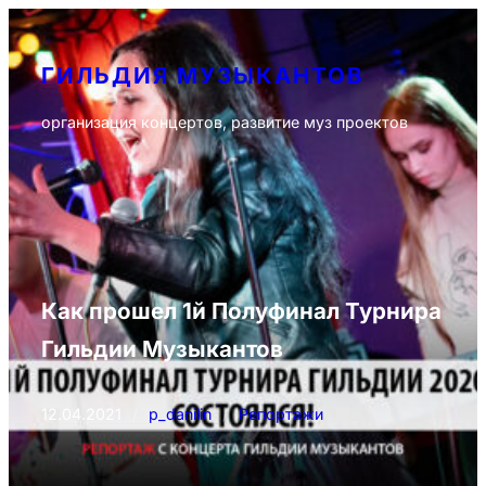
Перейти
к
ГИЛЬДИЯ МУЗЫКАНТОВ
содержимому
организация концертов, развитие муз проектов
Как прошел 1й Полуфинал Турнира
Гильдии Музыкантов
12.04.2021
/
p_danilin
/
Репортажи