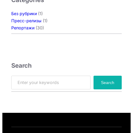
Без рубрики
(1)
Пресс-релизы
(1)
Репортажи
(30)
Search
S
Search
e
a
r
c
h